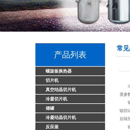
常见
产品列表
螺旋板换热器
切片机
冷凝
真空结晶切片机
度参
冷凝切片机
锯切
储罐
锯切
冷凝结晶切片机
后续
反应釜
锯切