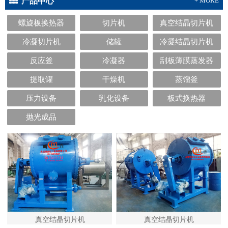
产品中心
+ MORE
螺旋板换热器
切片机
真空结晶切片机
冷凝切片机
储罐
冷凝结晶切片机
反应釜
冷凝器
刮板薄膜蒸发器
提取罐
干燥机
蒸馏釜
压力设备
乳化设备
板式换热器
抛光成品
真空结晶切片机
真空结晶切片机